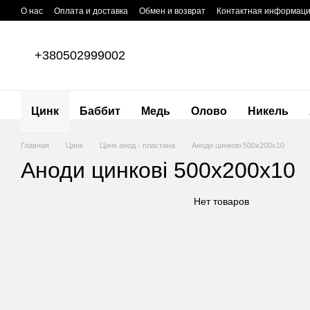
Перейти к основному контенту
О нас
Оплата и доставка
Обмен и возврат
Контактная информац
+380502999002
Цинк
Баббит
Медь
Олово
Никель
Главная
Цинк
Цинк анод - пластина
Аноди цинкові 500х200х10
Аноди цинкові 500х200х10
Нет товаров