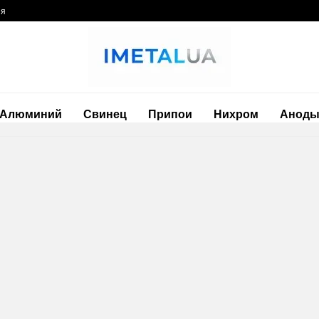
ия
Алюминий
Свинец
Припои
Нихром
Анод