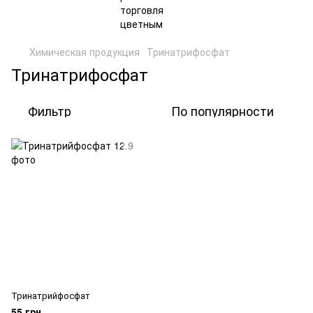
Химическая продукция
Тринатрифосфат
Тринатрифосфат
Фильтр
По популярности
Тринатрийфосфат
55 грн