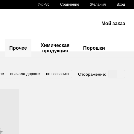
Сравнение
Укр
Рус
Желания
Вход
Мой заказ
Химическая
ы
Прочее
Порошки
продукция
ле
сначала дороже
по названию
Отображение: