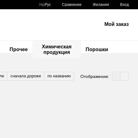
Сравнение
Укр
Рус
Желания
Вход
Мой заказ
Химическая
ы
Прочее
Порошки
продукция
ле
сначала дороже
по названию
Отображение: