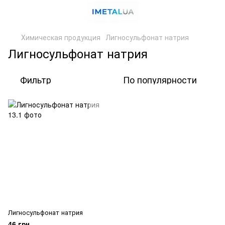
Химическая продукция
Лигносульфонат натрия
Лигносульфонат натрия
Фильтр
По популярности
Лигносульфонат натрия
46 грн