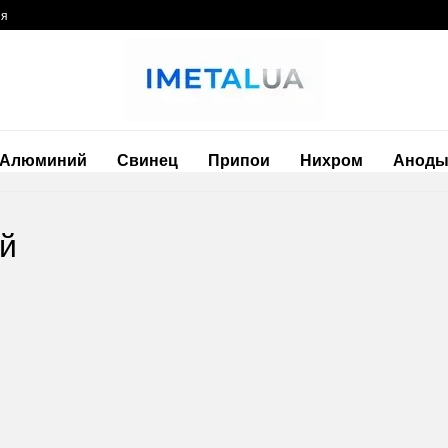
ия
Алюминий
Свинец
Припои
Нихром
Анод
ий