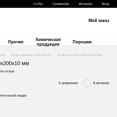
Сравнение
Укр
Рус
Желания
Вход
Мой заказ
Химическая
ы
Прочее
Порошки
продукция
тина
Аноди цинковые 1000х200х10
Аноды цинковые 1000х200х10 мм
0х200х10 мм
ить отзыв
К сравнению
В желания
пительной скидки