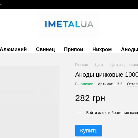
ия
Алюминий
Свинец
Припои
Нихром
Анод
Главная
Цинк
Цинк анод - плас
Аноды цинковые 100
В наличии
Артикул: 1.3.2
Остав
282 грн
Войти
для отображения нако
%
Купить