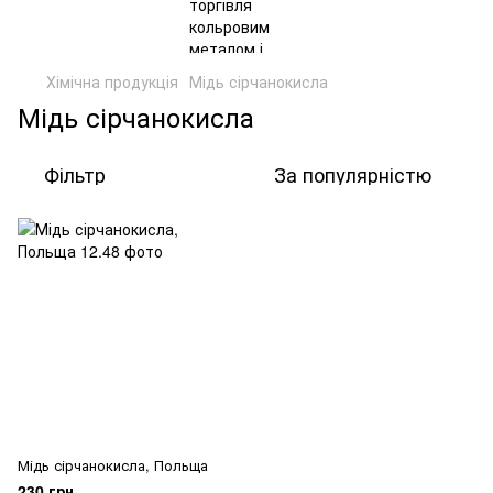
Хімічна продукція
Мідь сірчанокисла
Мідь сірчанокисла
Фільтр
За популярністю
Мідь сірчанокисла, Польща
230 грн