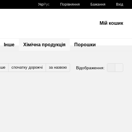
Порівняння
Укр
Рус
Бажання
Вхід
Мій кошик
Інше
Хімічна продукція
Порошки
вше
спочатку дорожчі
за назвою
Відображення: