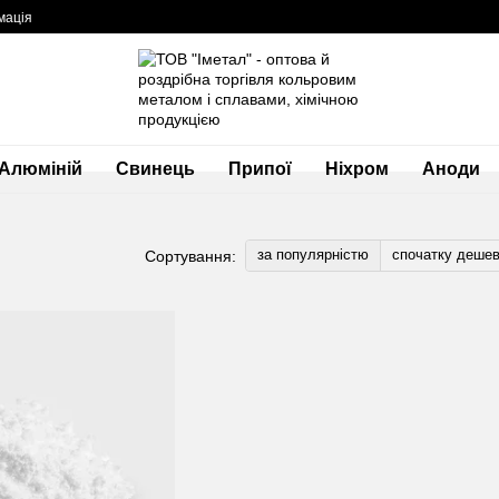
мація
Алюміній
Свинець
Припої
Ніхром
Аноди
за популярністю
спочатку деше
Сортування: