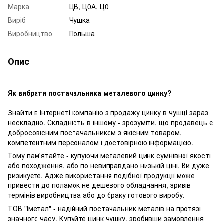
Марка
ЦВ, Ц0А, Ц0
Виріб
Чушка
Виробництво
Польша
Опис
Як вибрати постачальника металевого цинку?
Знайти в інтернеті компанію з продажу цинку в чушці зараз
нескладно. Складність в іншому - зрозуміти, що продавець є
добросовісним постачальником з якісним товаром,
компетентним персоналом і достовірною інформацією.
Тому пам'ятайте - купуючи металевий цинк сумнівної якості
або походження, або по невиправдано низькій ціні, Ви дуже
ризикуєте. Адже використання подібної продукції може
привести до поламок не дешевого обладнання, зривів
термінів виробництва або до браку готового виробу.
ТОВ "Іметал" - надійний постачальник металів на протязі
значного часу. Купуйте цинк чушку, зробивши замовлення