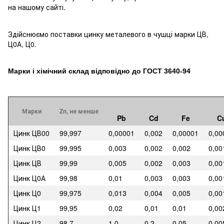
на нашому сайті.
Здійснюємо поставки цинку металевого в чушці марки ЦВ,
Ц0А, Ц0.
Марки і хімічний склад відповідно до ГОСТ 3640-94
Марки
Zn, не менше
Pb
Cd
Fe
C
Цинк ЦВ00
99,997
0,00001
0,002
0,00001
0,00
Цинк ЦВ0
99,995
0,003
0,002
0,002
0,00
Цинк ЦВ
99,99
0,005
0,002
0,003
0,00
Цинк Ц0А
99,98
0,01
0,003
0,003
0,00
Цинк Ц0
99,975
0,013
0,004
0,005
0,00
Цинк Ц1
99,95
0,02
0,01
0,01
0,00
Цинк Ц2
98,7
1,0
0,2
0,05
0,00