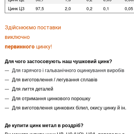
Цинк Ц3
97,5
2,0
0,2
0,1
0,05
Здійснюємо поставки
виключно
цинку!
первинного
Для чого застосовують наш чушковий цинк?
Для гарячого і гальванічного оцинкування виробів
Для виготовлення / легування сплавів
Для лиття деталей
Для отримання цинкового порошку
Для виготовлення цинкових білил, окису цинку й ін.
Де купити цинк метал в роздріб?