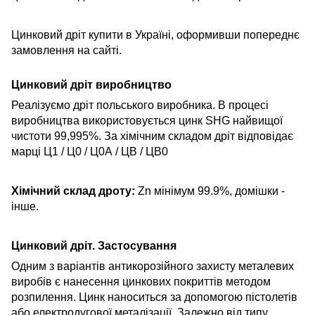
Цинковий дріт купити в Україні, оформивши попереднє
замовлення на сайті.
Цинковий дріт виробництво
Реалізуємо дріт польського виробника. В процесі
виробництва використовується цинк SHG найвищої
чистоти 99,995%. За хімічним складом дріт відповідає
марці Ц1 / Ц0 / Ц0А / ЦВ / ЦВ0
Хімічний склад дроту:
Zn мінімум 99.9%, домішки -
інше.
Цинковий дріт. Застосування
Одним з варіантів антикорозійного захисту металевих
виробів є нанесення цинкових покриттів методом
розпилення. Цинк наноситься за допомогою пістолетів
або електродугової металізації. Залежно від типу